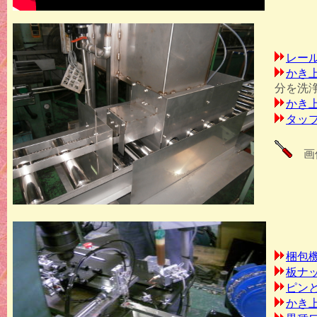
レー
かき
分を洗
かき
タッ
画像
動画は
梱包
板ナ
ピン
かき