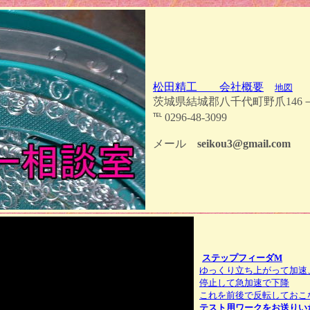
松田精工 会社概要
地図
茨城県結城郡八千代町野爪1
℡ 0296-48-3099
メール
seikou3@gmail.com
ステップフィーダM
ゆっくり立ち上がって加速
停止して急加速で下降
これを前後で反転しておこ
テスト用ワークをお送りい