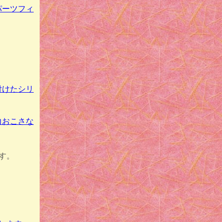
パーツフィ
付けたシリ
力おこさな
す。