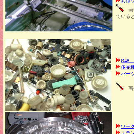
異種
画像
ている
Ø48
多品
パー
画像
ワー
ステ