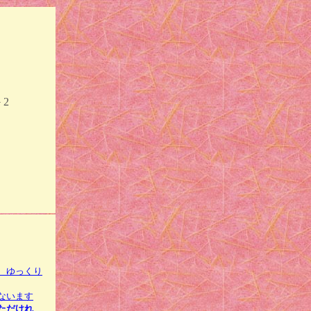
46－2
、ゆっくり
ないます
ただけれ