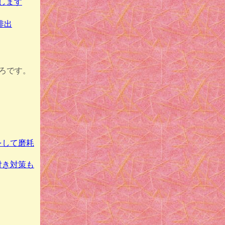
別します
排出
ろです。
をして磨耗
付き対策も