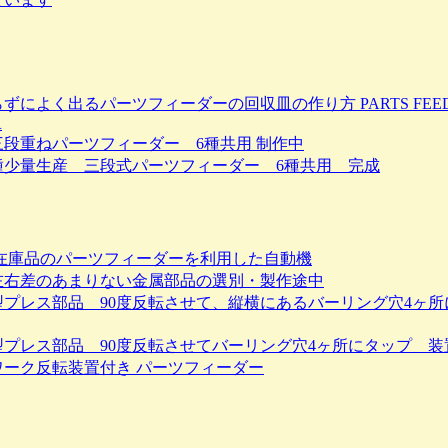
ずによく出るパーツフィーダーの回収皿の作り方 PARTS FEEDE
R
三段重ねパーツフィーダー 6種共用 制作中
種少量生産 三段式パーツフィーダー 6種共用 完成
在庫品のパーツフィーダーを利用した自動機
左右差のあまりない金属部品の選別・製作途中
型プレス部品 90度反転させて、縦横にあるバーリング穴4ヶ所
型プレス部品 90度反転させてバーリング穴4ヶ所にタップ 装
ワーク反転装置付き パーツフィーダー