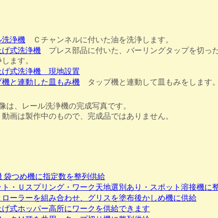
ル洗浄機
Ｃチャンネルに付いた油を洗浄します。
上げ式洗浄機
プレス部品に付いた、バーリングタップを切っ
浄します。
上げ式洗浄機 現地設置
プ機と連動した皿もみ機
タップ機と連動して皿もみをします
は、レール洗浄機の完成写真です。
製作中のもので、完成品ではありません。
機 袋つめ機に指定数を整列供給
ット・Ｕスプリング・ワーク天地選別あり・スポット溶接機に
とローラーを組み合わせ、グリスを塗布後かしめ機に供給
上げ式ホッパー高所にワークを供給できます