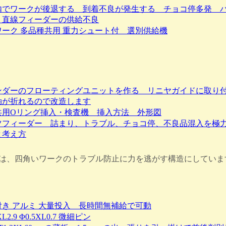
内でワークが後退する 到着不良が発生する チョコ停多発 
・直線フィーダーの供給不良
ワーク 多品種共用 重力シュート付 選別供給機
ンダーのフローティングユニットを作る リニヤガイドに取り
軸が折れるので改造します
共用Oリング挿入・検査機 挿入方法 外形図
ツフィーダー 詰まり、トラブル、チョコ停、不良品混入を極
と考え方
は、四角いワークのトラブル防止に力を逃がす構造にしていま
付き アルミ 大量投入 長時間無補給で可動
XL2.9 Φ0.5XL0.7 微細ピン