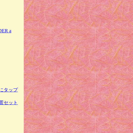
R a
にタップ
置セット