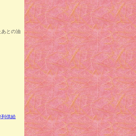
たあとの油
。
整列供給