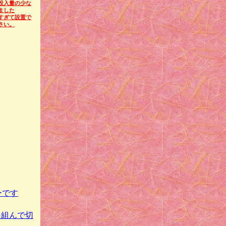
投入量の少な
ました
すぎて設置で
さい。
。
ーです
を組んで切