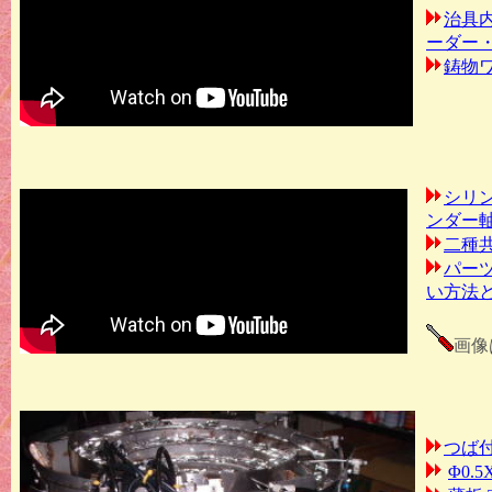
治具
ーダー
鋳物
シリ
ンダー
二種
パー
い方法
画像
つば
Φ0.5