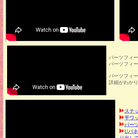
パーツフィ
パーツフィ
パーツフィ
詳細がわか
ステ
平ワ
パー
Uバ
り出し