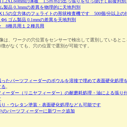
T1.2XL60mmの薄板 1.5ｍｍの出っ張りを引っ掛けて前後判
ゴム製品 0.3mmの差異を物理的に天地判別
.5X1.5の立方体のフェライトの形状検査機です 500個/分以上の
Φ6 ゴム製品 0.1mmの差異を天地判別
栓 8種共用１２種共用
は、ワークの穴位置をセンサーで検出して選別しているとこ
特徴がなくても、穴の位置で選別が可能です。
減ったパーツフィーダーのボウルを溶接で埋めて表面硬化処理
する
。
フィーダー（リニヤフィーダー）の耐磨耗処理・油による張り
す
張り・ウレタン塗装・表面硬化処理なども可能です
中のパーツフィーダーに新ワーク追加