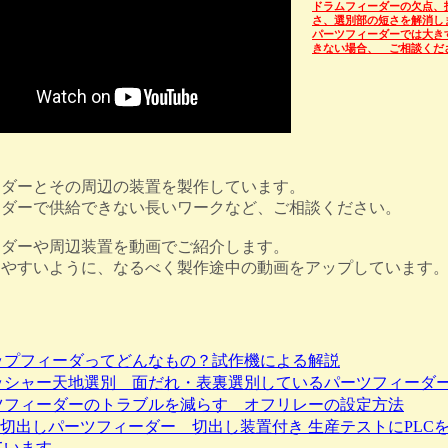
ドラムフィーダーの欠点、
さ、選別部の短さを解消し
パーツフィーダーでは大き
きない場合、 ご相談くだ
ーダーとその周辺の装置を製作しています。
ーダーで供給できない長いワークなど、ご相談ください。
ーダーや周辺装置を動画でご紹介します。
りやすいように、なるべく製作途中の動画をアップしています
ップフィーダってどんなもの？試作機による解説
ッシャー天地選別 面だれ・表裏選別しているパーツフィーダ
ツフィーダーのトラブルを減らす オフリレーの設定方法
ネ切出しパーツフィーダー 切出し装置付き 生産テストにPLC
ています