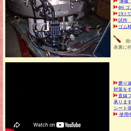
薄板 
Φ6 
2X1
試作 
ゴム
画像
表裏に
磨り
対策を
直線
承りま
シート
使用