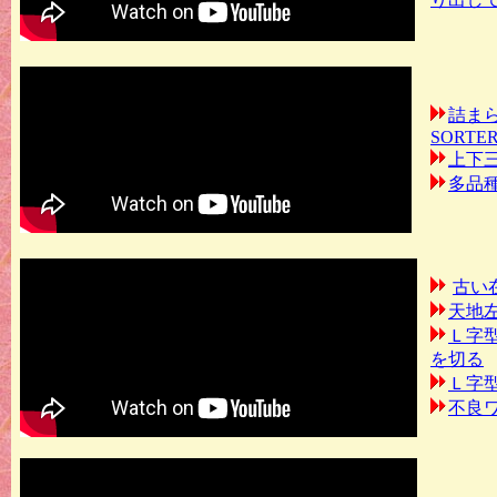
詰まら
SORTE
上下
多品
古い
天地
Ｌ字
を切る
Ｌ字
不良