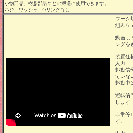
小物部品、樹脂部品などの搬送に使用できます。
ネジ、ワッシャ、Oリングなど
ワーク
組み立
動画は
ングを
装置
入力
起動信
ていな
起動中
運転信
します
非常停
す。