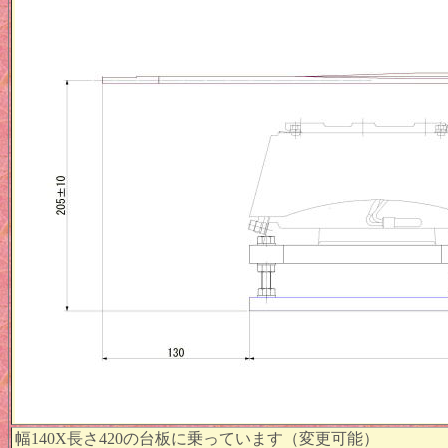
幅140X長さ420の台板に乗っています（変更可能）